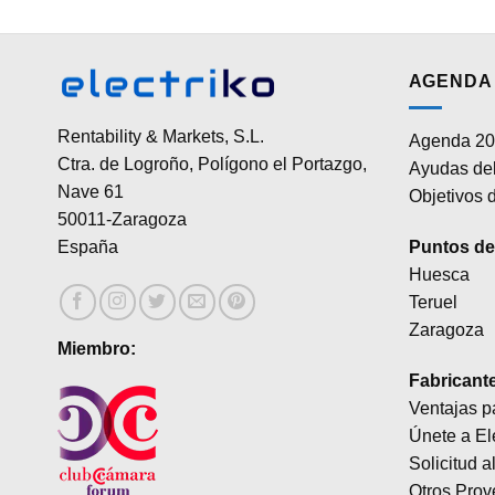
hasta
producto
2.899,00 €
tiene
múltiples
AGENDA 
variantes.
Las
Rentability & Markets, S.L.
Agenda 20
opciones
Ctra. de Logroño, Polígono el Portazgo,
Ayudas del
se
Nave 61
Objetivos d
pueden
50011-Zaragoza
elegir
Puntos de 
España
en
Huesca
la
Teruel
página
Zaragoza
de
Miembro:
producto
Fabricant
Ventajas p
Únete a El
Solicitud a
Otros Prov