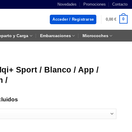
Novedades
Promociones
Contacto
0
Acceder / Registrarse
0,00
€
eparto y Carga
Embarcaciones
Microcoches
qi+ Sport / Blanco / App /
 /
cluidos
s:
00 €
pp / 1400W / Auton. 45-65 Km / cantidad