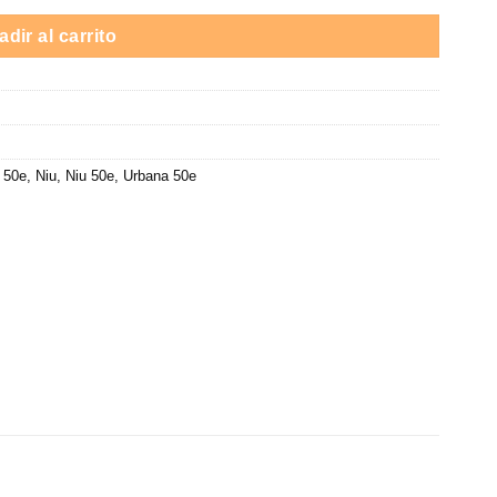
00 €
dir al carrito
 50e
,
Niu
,
Niu 50e
,
Urbana 50e