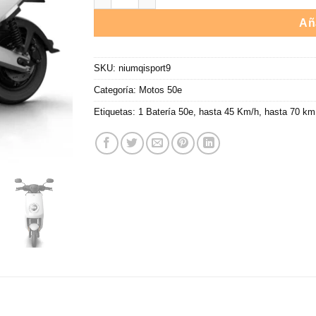
hasta
2.899,
Aña
SKU:
niumqisport9
Categoría:
Motos 50e
Etiquetas:
1 Batería 50e
,
hasta 45 Km/h
,
hasta 70 km