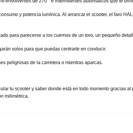
mi-envolventes de 270 ° e intermitentes automáticos que te bri
e consumo y potencia lumínica. Al arrancar el scooter, el faro
ñado para parecerse a los cuernos de un toro, un pequeño detal
agarán solos para que puedas centrarte en conducir.
es peligrosas de la carretera o mientras aparcas.
cular tu scooter y saber donde está en todo momento gracias a
ón milimétrica.