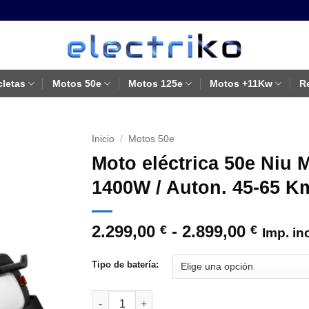
cletas
Motos 50e
Motos 125e
Motos +11Kw
R
Inicio
/
Motos 50e
Moto eléctrica 50e Niu M
1400W / Auton. 45-65 Km
Rango
2.299,00
-
2.899,00
€
€
Imp. in
de
precio
Tipo de batería:
desde
2.299,
Moto eléctrica 50e Niu Mqi+ Sport / Blanco / A