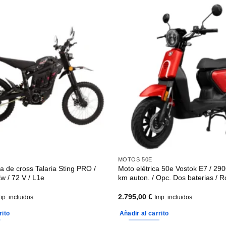
MOTOS 50E
ca de cross Talaria Sting PRO /
Moto elétrica 50e Vostok E7 / 29
Kw / 72 V / L1e
km auton. / Opc. Dos baterias / R
2.795,00
€
mp. incluidos
Imp. incluidos
rito
Añadir al carrito