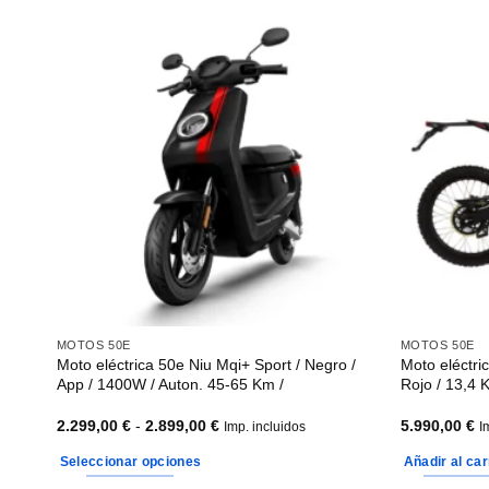
MOTOS 50E
MOTOS 50E
500 /
Moto eléctrica 50e Niu Mqi+ Sport / Negro /
Moto eléctri
App / 1400W / Auton. 45-65 Km /
Rojo / 13,4 
Rango
2.299,00
€
-
2.899,00
€
5.990,00
€
Imp. incluidos
I
de
precios:
Seleccionar opciones
Añadir al car
desde
2.299,00 €
Este