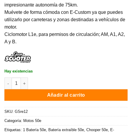
impresionante autonomía de 75km.
Muévete de forma cómoda con E-Custom ya que puedes
utilizarlo por carreteras y zonas destinadas a vehículos de
motor.
Ciclomotor L1e, para permisos de circulación; AM, A1, A2,
A y B.
Hay existencias
Moto eléctrica 50e E-Custom / 2000W / 75 km auton. / Negro ca
Añadir al carrito
SKU:
GSre12
Categoría:
Motos 50e
Etiquetas:
1 Batería 50e
,
Batería extraíble 50e
,
Chooper 50e
,
E-