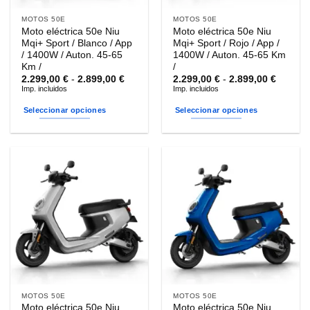
MOTOS 50E
MOTOS 50E
Moto eléctrica 50e Niu
Moto eléctrica 50e Niu
Mqi+ Sport / Blanco / App
Mqi+ Sport / Rojo / App /
/ 1400W / Auton. 45-65
1400W / Auton. 45-65 Km
Km /
/
Rango
Rango
2.299,00
€
-
2.899,00
€
2.299,00
€
-
2.899,00
€
de
de
Imp. incluidos
Imp. incluidos
precios:
precios
desde
desde
Seleccionar opciones
Seleccionar opciones
2.299,00 €
2.299,0
hasta
hasta
Este
Este
2.899,00 €
2.899,0
producto
producto
tiene
tiene
múltiples
múltiples
variantes.
variantes.
Las
Las
opciones
opciones
se
se
pueden
pueden
elegir
elegir
en
en
la
la
MOTOS 50E
MOTOS 50E
página
página
Moto eléctrica 50e Niu
Moto eléctrica 50e Niu