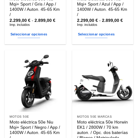
de
de
Mqi+ Sport / Gris / App /
Mqi+ Sport / Azul / App /
producto
producto
1400W / Auton. 45-65 Km
1400W / Auton. 45-65 Km
/
/
Rango
Rango
2.299,00
€
-
2.899,00
€
2.299,00
€
-
2.899,00
€
de
de
Imp. incluidos
Imp. incluidos
precios:
precios
desde
desde
Seleccionar opciones
Seleccionar opciones
2.299,00 €
2.299,0
hasta
hasta
Este
Este
2.899,00 €
2.899,0
producto
producto
tiene
tiene
múltiples
múltiples
variantes.
variantes.
Las
Las
opciones
opciones
se
se
pueden
pueden
elegir
elegir
en
en
la
la
MOTOS 50E
MOTOS 50E MARCAS
página
página
Moto eléctrica 50e Niu
Moto eléctrica 50e Horwin
de
de
Mqi+ Sport / Negro / App /
EK1 / 2800W / 70 km
producto
producto
1400W / Auton. 45-65 Km
auton. / Opc. dos baterías
/
/ Blanco / Matriculada