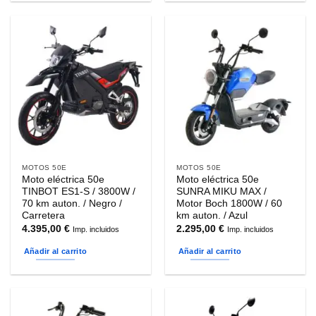
3.785,00 €
producto
tiene
múltiples
variantes.
Las
opciones
se
pueden
elegir
en
la
MOTOS 50E
MOTOS 50E
página
Moto eléctrica 50e
Moto eléctrica 50e
de
TINBOT ES1-S / 3800W /
SUNRA MIKU MAX /
producto
70 km auton. / Negro /
Motor Boch 1800W / 60
Carretera
km auton. / Azul
4.395,00
€
2.295,00
€
Imp. incluidos
Imp. incluidos
Añadir al carrito
Añadir al carrito