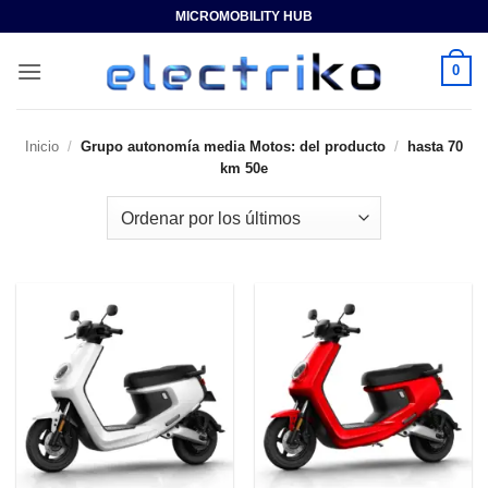
Saltar
MICROMOBILITY HUB
al
contenido
0
Inicio
/
Grupo autonomía media Motos: del producto
/
hasta 70
km 50e