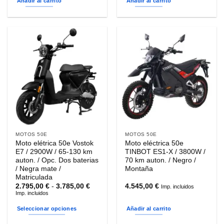
Añadir al carrito
Añadir al carrito
MOTOS 50E
MOTOS 50E
Moto elétrica 50e Vostok
Moto eléctrica 50e
E7 / 2900W / 65-130 km
TINBOT ES1-X / 3800W /
auton. / Opc. Dos baterias
70 km auton. / Negro /
/ Negra mate /
Montaña
Matriculada
Rango
2.795,00
€
-
3.785,00
€
4.545,00
€
Imp. incluidos
de
Imp. incluidos
precios:
desde
Seleccionar opciones
Añadir al carrito
2.795,00 €
hasta
Este