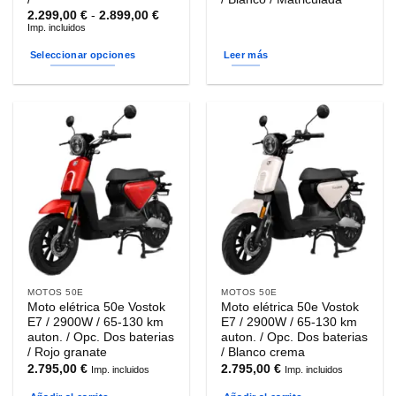
Rango
2.299,00
€
-
2.899,00
€
de
Imp. incluidos
precios:
desde
Seleccionar opciones
Leer más
2.299,00 €
hasta
Este
2.899,00 €
producto
tiene
múltiples
variantes.
Las
opciones
se
pueden
elegir
en
la
MOTOS 50E
MOTOS 50E
página
Moto elétrica 50e Vostok
Moto elétrica 50e Vostok
de
E7 / 2900W / 65-130 km
E7 / 2900W / 65-130 km
producto
auton. / Opc. Dos baterias
auton. / Opc. Dos baterias
/ Rojo granate
/ Blanco crema
2.795,00
€
2.795,00
€
Imp. incluidos
Imp. incluidos