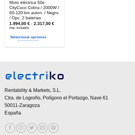
Moto eléctrica 50e
CityCoco Cobra / 2000W /
60-120 km auton. / Negro
/ Opc. 2 baterias
Rango
1.994,00
€
-
2.317,00
€
de
Imp. incluidos
precios:
desde
Seleccionar opciones
1.994,00 €
hasta
Este
2.317,00 €
producto
tiene
múltiples
variantes.
Las
opciones
se
Rentability & Markets, S.L.
pueden
Ctra. de Logroño, Polígono el Portazgo, Nave 61
elegir
50011-Zaragoza
en
España
la
página
de
producto