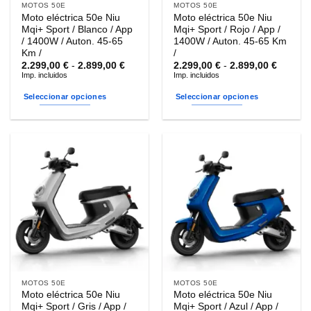
MOTOS 50E
MOTOS 50E
Moto eléctrica 50e Niu
Moto eléctrica 50e Niu
Mqi+ Sport / Blanco / App
Mqi+ Sport / Rojo / App /
/ 1400W / Auton. 45-65
1400W / Auton. 45-65 Km
Km /
/
Rango
Rango
2.299,00
€
-
2.899,00
€
2.299,00
€
-
2.899,00
€
de
de
Imp. incluidos
Imp. incluidos
precios:
precios
desde
desde
Seleccionar opciones
Seleccionar opciones
2.299,00 €
2.299,0
hasta
hasta
Este
Este
2.899,00 €
2.899,0
producto
producto
tiene
tiene
múltiples
múltiples
variantes.
variantes.
Las
Las
opciones
opciones
se
se
pueden
pueden
elegir
elegir
en
en
la
la
MOTOS 50E
MOTOS 50E
página
página
Moto eléctrica 50e Niu
Moto eléctrica 50e Niu
de
de
Mqi+ Sport / Gris / App /
Mqi+ Sport / Azul / App /