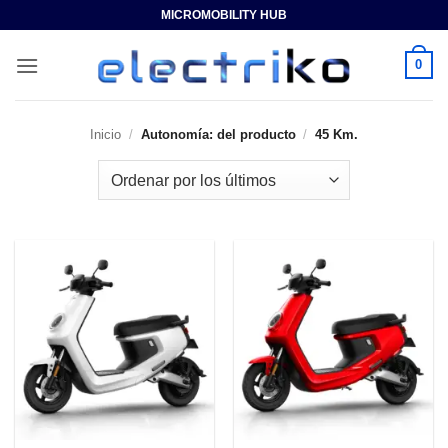
Saltar
MICROMOBILITY HUB
al
contenido
0
Inicio
/
Autonomía: del producto
/
45 Km.