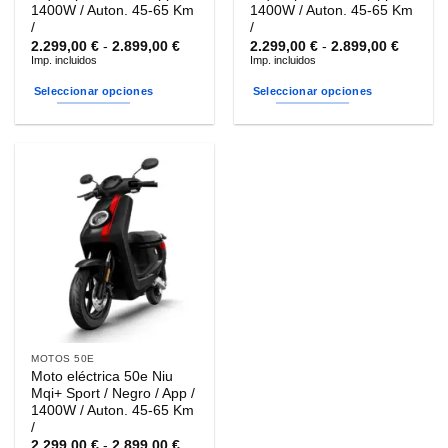
producto
producto
1400W / Auton. 45-65 Km
1400W / Auton. 45-65 Km
/
/
Rango
Rango
2.299,00
€
-
2.899,00
€
2.299,00
€
-
2.899,00
€
de
de
Imp. incluidos
Imp. incluidos
precios:
precios
desde
desde
Seleccionar opciones
Seleccionar opciones
2.299,00 €
2.299,0
hasta
hasta
Este
Este
2.899,00 €
2.899,0
producto
producto
tiene
tiene
múltiples
múltiples
variantes.
variantes.
Las
Las
opciones
opciones
se
se
pueden
pueden
elegir
elegir
en
en
la
la
MOTOS 50E
página
página
Moto eléctrica 50e Niu
de
de
Mqi+ Sport / Negro / App /
producto
producto
1400W / Auton. 45-65 Km
/
Rango
2.299,00
€
-
2.899,00
€