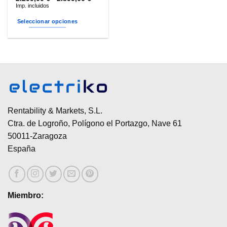
de
Imp. incluidos
precios:
desde
Seleccionar opciones
2.299,00 €
hasta
Este
2.899,00 €
producto
tiene
múltiples
variantes.
Las
opciones
se
Rentability & Markets, S.L.
pueden
Ctra. de Logroño, Polígono el Portazgo, Nave 61
elegir
50011-Zaragoza
en
España
la
página
de
producto
Miembro: