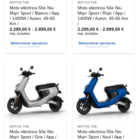
MOTOS 50E
MOTOS 50E
Moto eléctrica 50e Niu
Moto eléctrica 50e Niu
Mqi+ Sport / Blanco / App
Mqi+ Sport / Rojo / App /
/ 1400W / Auton. 45-65
1400W / Auton. 45-65 Km
Km /
/
Rango
Rango
2.299,00
€
-
2.899,00
€
2.299,00
€
-
2.899,00
€
de
de
Imp. incluidos
Imp. incluidos
precios:
precios
desde
desde
Seleccionar opciones
Seleccionar opciones
2.299,00 €
2.299,0
hasta
hasta
Este
Este
2.899,00 €
2.899,0
producto
producto
tiene
tiene
múltiples
múltiples
variantes.
variantes.
Las
Las
opciones
opciones
se
se
pueden
pueden
elegir
elegir
en
en
la
la
MOTOS 50E
MOTOS 50E
página
página
Moto eléctrica 50e Niu
Moto eléctrica 50e Niu
de
de
Mqi+ Sport / Gris / App /
Mqi+ Sport / Azul / App /