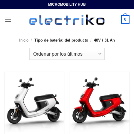
Saltar
MICROMOBILITY HUB
al
contenido
0
Inicio
/
Tipo de batería: del producto
/
48V / 31 Ah