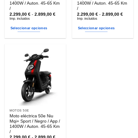
producto
producto
1400W / Auton. 45-65 Km
1400W / Auton. 45-65 Km
/
/
Rango
Rango
2.299,00
€
-
2.899,00
€
2.299,00
€
-
2.899,00
€
de
de
Imp. incluidos
Imp. incluidos
precios:
precios
desde
desde
Seleccionar opciones
Seleccionar opciones
2.299,00 €
2.299,0
hasta
hasta
Este
Este
2.899,00 €
2.899,0
producto
producto
tiene
tiene
múltiples
múltiples
variantes.
variantes.
Las
Las
opciones
opciones
se
se
pueden
pueden
elegir
elegir
en
en
la
la
MOTOS 50E
página
página
Moto eléctrica 50e Niu
de
de
Mqi+ Sport / Negro / App /
producto
producto
1400W / Auton. 45-65 Km
/
Rango
2.299,00
€
-
2.899,00
€