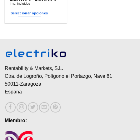
de
Imp. incluidos
precios:
desde
Seleccionar opciones
2.299,00 €
hasta
Este
2.899,00 €
producto
tiene
múltiples
variantes.
Las
opciones
se
Rentability & Markets, S.L.
pueden
Ctra. de Logroño, Polígono el Portazgo, Nave 61
elegir
50011-Zaragoza
en
España
la
página
de
producto
Miembro: