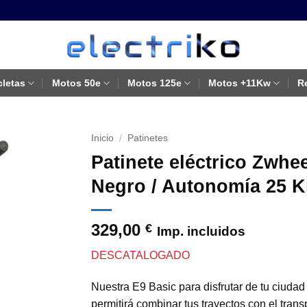
cletas
Motos 50e
Motos 125e
Motos +11Kw
R
Inicio
/
Patinetes
Patinete eléctrico Zwhe
Negro / Autonomía 25 Km
329,00
€
Imp. incluidos
DESCATALOGADO
Nuestra E9 Basic para disfrutar de tu ciudad
permitirá combinar tus trayectos con el tran