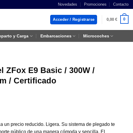
Novedades
Promociones
Contacto
0
Acceder / Registrarse
0,00
€
eparto y Carga
Embarcaciones
Microcoches
el ZFox E9 Basic / 300W /
 / Certificado
 a un precio reducido. Ligera. Su sistema de plegado te
sporte público de una manera cómoda y sencilla. El