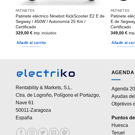
PATINETES
PATINETES
Patinete eléctrico Ninebot KickScooter E2 E de
Patinete elé
cado
Segway / 450W / Autonomía 25 Km /
E de Segway
Certificado
Certificado
329,00
€
349,00
€
Imp. incluidos
Imp
Añadir al carrito
Añadir al car
AGENDA 
Rentability & Markets, S.L.
Agenda 20
Ctra. de Logroño, Polígono el Portazgo,
Ayudas del
Nave 61
Objetivos d
50011-Zaragoza
Puntos de 
España
Huesca
Teruel