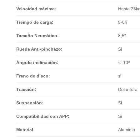
Velocidad máxima:
Hasta 25k
Tiempo de carga:
5-6h
Tamaño Neumático:
8,5″
Rueda Anti-pinchazo:
Si
Ángulo inclinación:
<=
10º
Freno de disco:
si
Tracción:
Delantera
Suspensión:
Si
Compatibilidad con APP:
Sí
Material:
Aluminio