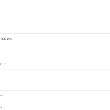
 100 cm
0 cm
m*
kg