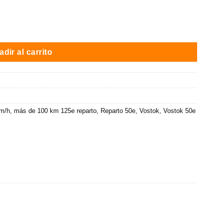
 65-130 km auton. / Opc. Dos baterias / Negro mate / Matriculada 
dir al carrito
Km/h
,
más de 100 km 125e reparto
,
Reparto 50e
,
Vostok
,
Vostok 50e