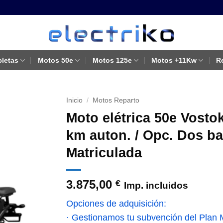
cletas
Motos 50e
Motos 125e
Motos +11Kw
R
Inicio
/
Motos Reparto
Moto elétrica 50e Vostok
km auton. / Opc. Dos ba
Matriculada
3.875,00
€
Imp. incluidos
Opciones de adquisición:
· Gestionamos tu subvención del Plan Mo