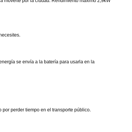
ra moverte por la ciudad. Rendimiento máximo 2,9kW
necesites.
energía se envía a la batería para usarla en la
 por perder tiempo en el transporte público.