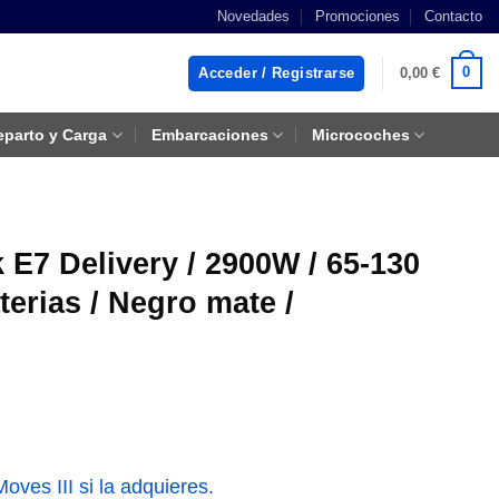
Novedades
Promociones
Contacto
0
Acceder / Registrarse
0,00
€
eparto y Carga
Embarcaciones
Microcoches
 E7 Delivery / 2900W / 65-130
terias / Negro mate /
ves III si la adquieres.