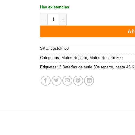
Hay existencias
Moto elétrica 50e Vostok E7 Delivery / 2900W /
Aña
SKU:
vostokn63
Categorías:
Motos Reparto
,
Motos Reparto 50e
Etiquetas:
2 Baterías de serie 50e reparto
,
hasta 45 