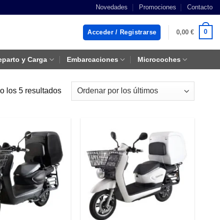
Novedades
Promociones
Contacto
0
Acceder / Registrarse
0,00
€
eparto y Carga
Embarcaciones
Microcoches
Ordenado
 los 5 resultados
por
los
últimos