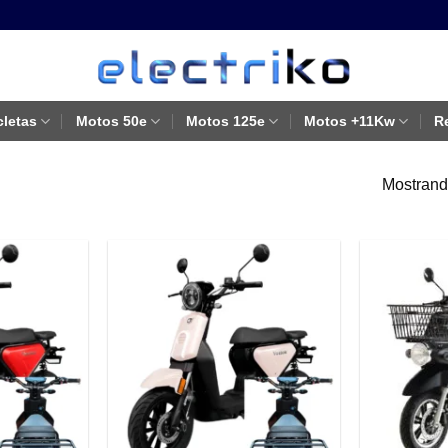
cletas
Motos 50e
Motos 125e
Motos +11Kw
R
Mostrando