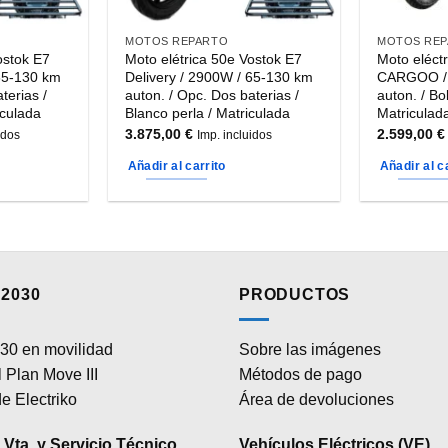
MOTOS REPARTO
MOTOS RE
ostok E7
Moto elétrica 50e Vostok E7
Moto eléct
 65-130 km
Delivery / 2900W / 65-130 km
CARGOO / 
terias /
auton. / Opc. Dos baterias /
auton. / Bo
iculada
Blanco perla / Matriculada
Matriculad
3.875,00
€
2.599,00
€
idos
Imp. incluidos
Añadir al carrito
Añadir al c
2030
PRODUCTOS
30 en movilidad
Sobre las imágenes
 Plan Move III
Métodos de pago
e Electriko
Área de devoluciones
Vta. y Servicio Técnico
Vehículos Eléctricos (VE)