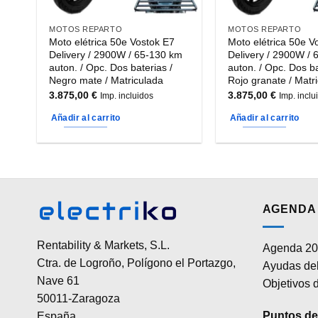
MOTOS REPARTO
MOTOS REPARTO
Moto elétrica 50e Vostok E7
Moto elétrica 50e V
Delivery / 2900W / 65-130 km
Delivery / 2900W /
auton. / Opc. Dos baterias /
auton. / Opc. Dos ba
Negro mate / Matriculada
Rojo granate / Matr
3.875,00
€
3.875,00
€
Imp. incluidos
Imp. inclu
Añadir al carrito
Añadir al carrito
AGENDA 
Rentability & Markets, S.L.
Agenda 20
Ctra. de Logroño, Polígono el Portazgo,
Ayudas del
Nave 61
Objetivos d
50011-Zaragoza
Puntos de 
España