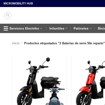
Saltar
MICROMOBILITY HUB
al
contenido
Servicios Electriko
Infantiles
Patinetes
Bici
Inicio
/
Productos etiquetados “2 Baterías de serie 50e reparto”