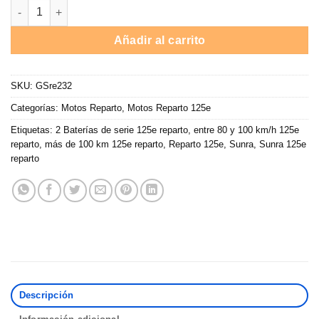
Moto eléctrica 125e SUNRA RS / 3000W / 130 km auton. / Negra / 
Añadir al carrito
SKU:
GSre232
Categorías:
Motos Reparto
,
Motos Reparto 125e
Etiquetas:
2 Baterías de serie 125e reparto
,
entre 80 y 100 km/h 125e
reparto
,
más de 100 km 125e reparto
,
Reparto 125e
,
Sunra
,
Sunra 125e
reparto
Descripción