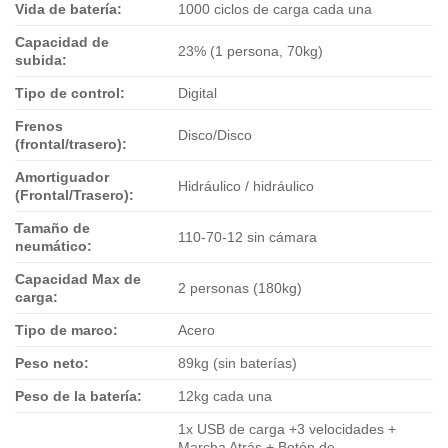
Vida de batería:
1000 ciclos de carga cada una
Capacidad de
23% (1 persona, 70kg)
subida:
Tipo de control:
Digital
Frenos
Disco/Disco
(frontal/trasero):
Amortiguador
Hidráulico / hidráulico
(Frontal/Trasero):
Tamaño de
110-70-12 sin cámara
neumático:
Capacidad Max de
2 personas (180kg)
carga:
Tipo de marco:
Acero
Peso neto:
89kg (sin baterías)
Peso de la batería:
12kg cada una
1x USB de carga +3 velocidades +
Marcha Atrás + Botón de