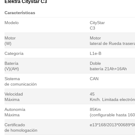
Elektra Citystar C3
Características
Modelo
CityStar
C3
Motor
Motor
(W)
lateral de Rueda tras
Categoría
L1e-B
Batería
Doble
(V)(AH)
batería 21Ah+16Ah
Sistema
CAN
de comunicación
Velocidad
45
Máxima
Km/h. Limitada electró
Autonomía
85Km
Máxima
(configurable hasta 16
Certificado
e13*168/2013*00689*0
de homologación