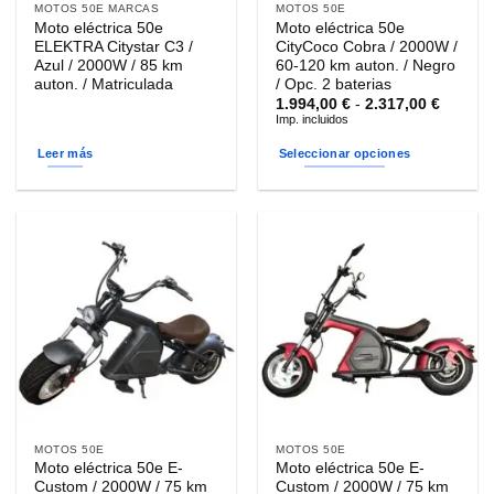
MOTOS 50E MARCAS
MOTOS 50E
Moto eléctrica 50e
Moto eléctrica 50e
ELEKTRA Citystar C3 /
CityCoco Cobra / 2000W /
Azul / 2000W / 85 km
60-120 km auton. / Negro
auton. / Matriculada
/ Opc. 2 baterias
Rango
1.994,00
€
-
2.317,00
€
de
Imp. incluidos
precios
desde
Leer más
Seleccionar opciones
1.994,0
hasta
Este
2.317,0
producto
tiene
múltiples
variantes.
Las
opciones
se
pueden
elegir
en
la
MOTOS 50E
MOTOS 50E
página
Moto eléctrica 50e E-
Moto eléctrica 50e E-
de
Custom / 2000W / 75 km
Custom / 2000W / 75 km