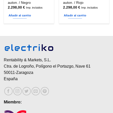
producto
auton. / Negro
auton. / Rojo
2.298,00
€
2.298,00
€
Imp. incluidos
Imp. incluidos
Añadir al carrito
Añadir al carrito
Rentability & Markets, S.L.
Ctra. de Logroño, Polígono el Portazgo, Nave 61
50011-Zaragoza
España
Miembro: