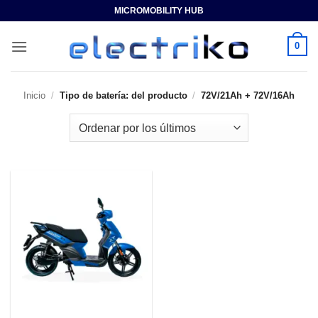
Saltar
MICROMOBILITY HUB
al
contenido
0
Inicio
/
Tipo de batería: del producto
/
72V/21Ah + 72V/16Ah