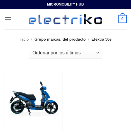
Saltar
MICROMOBILITY HUB
al
contenido
0
Inicio
/
Grupo marcas: del producto
/
Elektra 50e