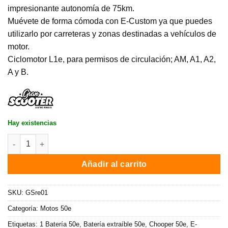
impresionante autonomía de 75km.
Muévete de forma cómoda con E-Custom ya que puedes
utilizarlo por carreteras y zonas destinadas a vehículos de
motor.
Ciclomotor L1e, para permisos de circulación; AM, A1, A2,
A y B.
Hay existencias
Moto eléctrica 50e E-Custom / 2000W / 75 km auton. / Rojo cant
Añadir al carrito
SKU:
GSre01
Categoría:
Motos 50e
Etiquetas:
1 Batería 50e
,
Batería extraíble 50e
,
Chooper 50e
,
E-