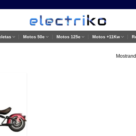
cletas
Motos 50e
Motos 125e
Motos +11Kw
R
Mostrando