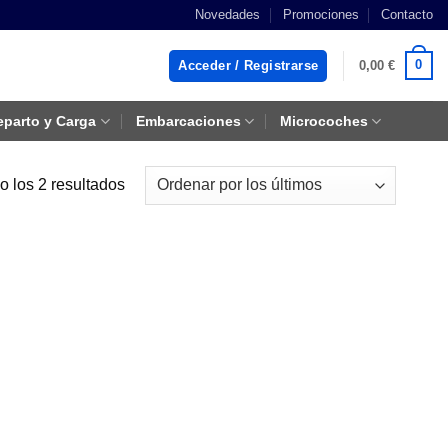
Novedades
Promociones
Contacto
0
Acceder / Registrarse
0,00
€
eparto y Carga
Embarcaciones
Microcoches
Ordenado
 los 2 resultados
por
los
últimos