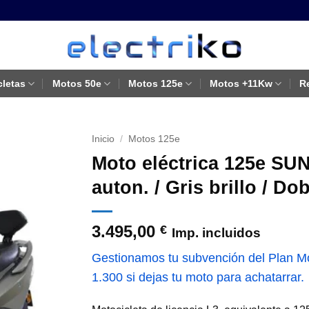
cletas
Motos 50e
Motos 125e
Motos +11Kw
R
Inicio
/
Motos 125e
Moto eléctrica 125e S
auton. / Gris brillo / Do
3.495,00
€
Imp. incluidos
Gestionamos tu subvención del Plan Mov
1.300 si dejas tu moto para achatarrar.