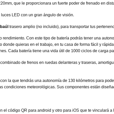
220mm, que le proporcionara un fuerte poder de frenado en dista
 luces LED con un gran ángulo de visión.
 baúl
trasero amplio (no incluido), para transportar tus pertenenc
to rendimiento. Con este tipo de batería podrás tener una aut
to donde quieras en el trabajo, en tu casa de forma fácil y rápid
iones. Cada batería tiene una vida útil de 1000 ciclos de carga 
combinado de frenos en ruedas delanteras y traseras, amortigua
on la que tendrás una autonomía de 130 kilómetros para poder 
tas condiciones meteorológicas. Sus componentes están diseñados 
on el código QR para android y otro para iOS que te vinculará 