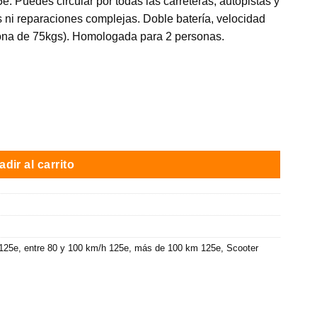
e. Puedes circular por todas las carreteras, autopistas y
s ni reparaciones complejas. Doble batería, velocidad
ona de 75kgs). Homologada para 2 personas.
m auton. / Gris brillo / Doble batería cantidad
dir al carrito
 125e
,
entre 80 y 100 km/h 125e
,
más de 100 km 125e
,
Scooter