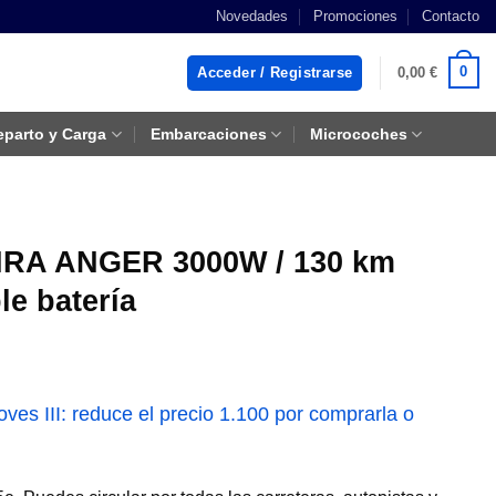
Novedades
Promociones
Contacto
0
Acceder / Registrarse
0,00
€
eparto y Carga
Embarcaciones
Microcoches
UNRA ANGER 3000W / 130 km
ble batería
es III: reduce el precio 1.100 por comprarla o