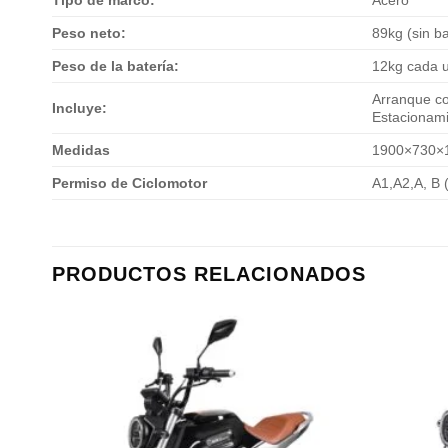
Peso neto:
89kg (sin ba
Peso de la batería:
12kg cada 
Arranque co
Incluye:
Estacionami
Medidas
1900×730
Permiso de Ciclomotor
A1,A2,A, B 
PRODUCTOS RELACIONADOS