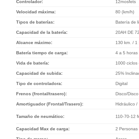
Controlador:
12mosfets
Velocidad máxima:
80 (km/h)
Tipos de baterías:
Batería de li
Capacidad de la batería:
20AH DE 7
Alcance máximo:
130 km. / 1
Batería tiempo de carga:
4 a 5 horas
Vida de batería:
1000 ciclos
Capacidad de subida:
25% Inclina
Tipo de controladora:
Digital
Frenos (frontal/trasero):
Disco/Disco
Amortiguador (Frontal/Trasero):
Hidráulico /
Tamaño de neumático:
110-70-12 f
Capacidad Max de carga:
2 Personas
Tipo de marco:
Acero