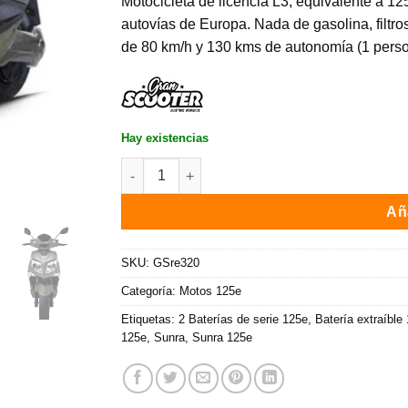
Motocicleta de licencia L3, equivalente a 125
autovías de Europa. Nada de gasolina, filtro
de 80 km/h y 130 kms de autonomía (1 pers
Hay existencias
Moto eléctrica 125e SUNRA ANGER 3000W / 130 k
Aña
SKU:
GSre320
Categoría:
Motos 125e
Etiquetas:
2 Baterías de serie 125e
,
Batería extraíble
125e
,
Sunra
,
Sunra 125e