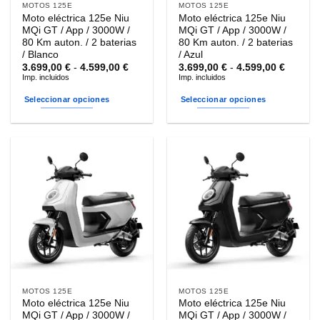
MOTOS 125E
MOTOS 125E
Moto eléctrica 125e Niu
Moto eléctrica 125e Niu
MQi GT / App / 3000W /
MQi GT / App / 3000W /
80 Km auton. / 2 baterias
80 Km auton. / 2 baterias
/ Blanco
/ Azul
Rango
Rango
3.699,00
€
-
4.599,00
€
3.699,00
€
-
4.599,00
€
de
de
Imp. incluidos
Imp. incluidos
precios:
precios
desde
desde
Seleccionar opciones
Seleccionar opciones
3.699,00 €
3.699,0
hasta
hasta
Este
Este
4.599,00 €
4.599,0
producto
producto
tiene
tiene
múltiples
múltiples
variantes.
variantes.
Las
Las
opciones
opciones
se
se
pueden
pueden
elegir
elegir
en
en
la
la
MOTOS 125E
MOTOS 125E
página
página
Moto eléctrica 125e Niu
Moto eléctrica 125e Niu
de
de
MQi GT / App / 3000W /
MQi GT / App / 3000W /