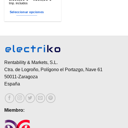
de
Imp. incluidos
precios:
desde
Seleccionar opciones
3.699,00 €
hasta
Este
4.599,00 €
producto
tiene
múltiples
variantes.
Las
opciones
se
Rentability & Markets, S.L.
pueden
Ctra. de Logroño, Polígono el Portazgo, Nave 61
elegir
50011-Zaragoza
en
España
la
página
de
producto
Miembro: