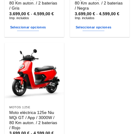
producto
producto
80 Km auton. / 2 baterias
80 Km auton. / 2 baterias
/ Gris
/ Negra
Rango
Rango
3.699,00
€
-
4.599,00
€
3.699,00
€
-
4.599,00
€
de
de
Imp. incluidos
Imp. incluidos
precios:
precios
desde
desde
Seleccionar opciones
Seleccionar opciones
3.699,00 €
3.699,0
hasta
hasta
Este
Este
4.599,00 €
4.599,0
producto
producto
tiene
tiene
múltiples
múltiples
variantes.
variantes.
Las
Las
opciones
opciones
se
se
pueden
pueden
elegir
elegir
en
en
la
la
MOTOS 125E
página
página
Moto eléctrica 125e Niu
de
de
MQi GT / App / 3000W /
producto
producto
80 Km auton. / 2 baterias
/ Rojo
Rango
3.699,00
€
-
4.599,00
€