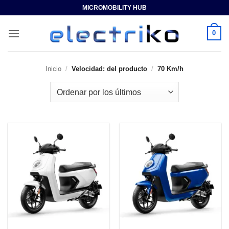
Saltar
MICROMOBILITY HUB
al
contenido
0
Inicio
/
Velocidad: del producto
/
70 Km/h