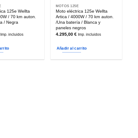
página
E
MOTOS 125E
rica 125e Wellta
Moto eléctrica 125e Wellta
de
000W / 70 km auton.
Artica / 4000W / 70 km auton.
producto
ía / Negra
/Una batería / Blanca y
paneles negros
4.295,00
€
Imp. incluidos
Imp. incluidos
arrito
Añadir al carrito