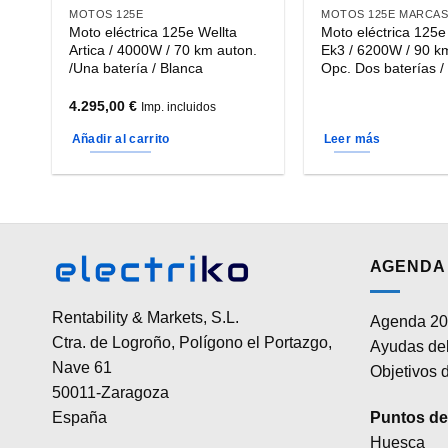
página
página
MOTOS 125E
MOTOS 125E MARCA
Moto eléctrica 125e Wellta
Moto eléctrica 125e
de
de
Artica / 4000W / 70 km auton.
Ek3 / 6200W / 90 km
producto
producto
/Una batería / Blanca
Opc. Dos baterías /
4.295,00
€
Imp. incluidos
Añadir al carrito
Leer más
AGENDA 
Rentability & Markets, S.L.
Agenda 20
Ctra. de Logroño, Polígono el Portazgo,
Ayudas del
Nave 61
Objetivos d
50011-Zaragoza
Puntos de 
España
Huesca