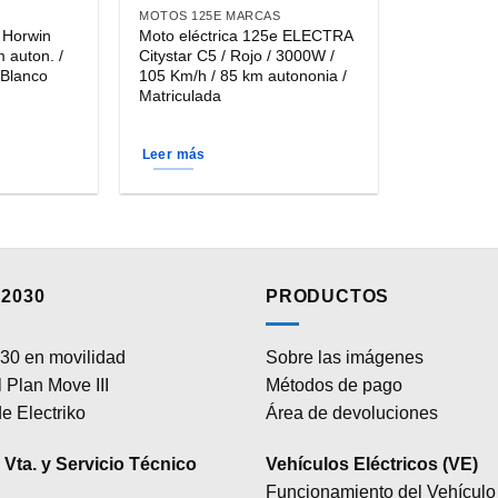
página
S
MOTOS 125E MARCAS
 Horwin
Moto eléctrica 125e ELECTRA
de
 auton. /
Citystar C5 / Rojo / 3000W /
producto
 Blanco
105 Km/h / 85 km autononia /
Matriculada
Leer más
2030
PRODUCTOS
30 en movilidad
Sobre las imágenes
 Plan Move III
Métodos de pago
e Electriko
Área de devoluciones
Vta. y Servicio Técnico
Vehículos Eléctricos (VE)
Funcionamiento del Vehículo 