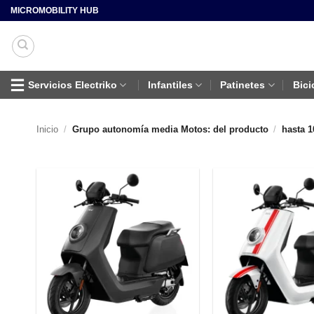
Saltar
MICROMOBILITY HUB
al
contenido
Servicios Electriko
Infantiles
Patinetes
Bici
Inicio
/
Grupo autonomía media Motos: del producto
/
hasta 1