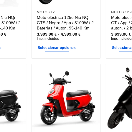
MOTOS 125E
MOTOS 125
 Niu NQi
Moto eléctrica 125e Niu NQi
Moto eléct
/ 3100W / 2
GTS / Negro / App / 3100W / 2
GT / App /
5-140 Km
Baterías / Auton. 95-140 Km
auton. / 2 
Rango
Rango
00
€
3.999,00
€
-
4.999,00
€
3.699,00
€
de
de
Imp. incluidos
Imp. incluido
precios:
precios:
desde
desde
s
Seleccionar opciones
Selecciona
3.999,00 €
3.999,00 €
hasta
hasta
Este
Este
4.999,00 €
4.999,00 €
producto
producto
tiene
tiene
múltiples
múltiples
variantes.
variantes.
Las
Las
opciones
opciones
se
se
pueden
pueden
elegir
elegir
en
en
la
la