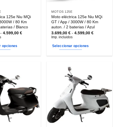
E
MOTOS 125E
rica 125e Niu MQi
Moto eléctrica 125e Niu MQi
 3000W / 80 Km
GT / App / 3000W / 80 Km
baterias / Blanco
auton. / 2 baterias / Azul
Rango
Rango
-
4.599,00
€
3.699,00
€
-
4.599,00
€
de
de
s
Imp. incluidos
precios:
precios:
desde
desde
r opciones
Seleccionar opciones
3.699,00 €
3.699,00 €
hasta
hasta
Este
4.599,00 €
4.599,00 €
producto
tiene
múltiples
variantes.
Las
opciones
se
pueden
elegir
en
la