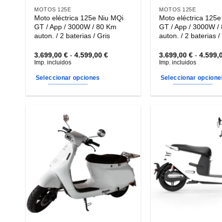
página
página
MOTOS 125E
MOTOS 125E
Moto eléctrica 125e Niu MQi
Moto eléctrica 125e
de
de
GT / App / 3000W / 80 Km
GT / App / 3000W /
producto
producto
auton. / 2 baterias / Gris
auton. / 2 baterias 
Rango
3.699,00
€
-
4.599,00
€
3.699,00
€
-
4.599,
de
Imp. incluidos
Imp. incluidos
precios:
desde
Seleccionar opciones
Seleccionar opcione
3.699,00 €
hasta
Este
Este
4.599,00 €
producto
producto
tiene
tiene
múltiples
múltiples
variantes.
variantes.
Las
Las
opciones
opciones
se
se
pueden
pueden
elegir
elegir
en
en
la
la