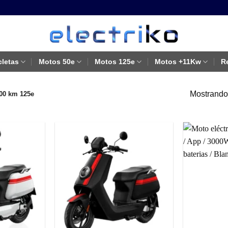
cletas
Motos 50e
Motos 125e
Motos +11Kw
R
Mostrando 
00 km 125e