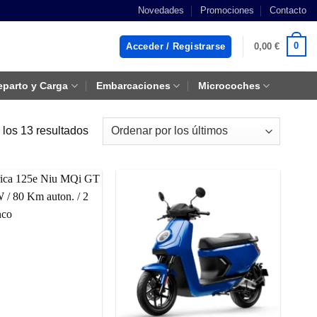
Novedades
Promociones
Contacto
0
Acceder / Registrarse
0,00
€
eparto y Carga
Embarcaciones
Microcoches
Ordenado
los 13 resultados
por
los
últimos