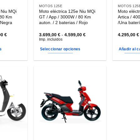
página
página
MOTOS 125E
MOTOS 125
 Niu MQi
Moto eléctrica 125e Niu MQi
Moto eléct
de
de
 80 Km
GT / App / 3000W / 80 Km
Artica / 4
producto
producto
/ Negra
auton. / 2 baterias / Rojo
/Una bater
Rango
Rango
00
€
3.699,00
€
-
4.599,00
€
4.295,00
€
de
de
Imp. incluidos
precios:
precios:
desde
desde
s
Seleccionar opciones
Añadir al c
3.699,00 €
3.699,00 €
hasta
hasta
Este
4.599,00 €
4.599,00 €
producto
tiene
múltiples
variantes.
Las
opciones
se
pueden
elegir
en
la