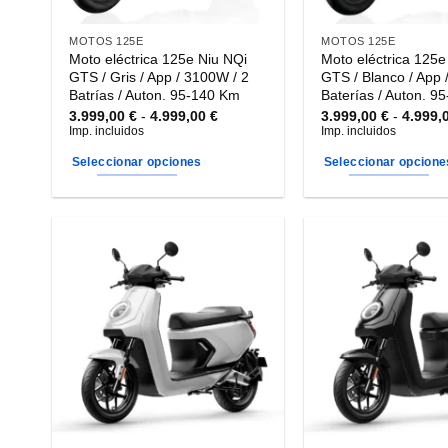
MOTOS 125E
MOTOS 125E
Moto eléctrica 125e Niu NQi
Moto eléctrica 125e
GTS / Gris / App / 3100W / 2
GTS / Blanco / App 
Batrías / Auton. 95-140 Km
Baterías / Auton. 9
Rango
3.999,00
€
-
4.999,00
€
3.999,00
€
-
4.999,
de
Imp. incluidos
Imp. incluidos
precios:
desde
Seleccionar opciones
Seleccionar opcione
3.999,00 €
hasta
Este
Este
4.999,00 €
producto
producto
tiene
tiene
múltiples
múltiples
variantes.
variantes.
Las
Las
opciones
opciones
se
se
pueden
pueden
elegir
elegir
en
en
la
la