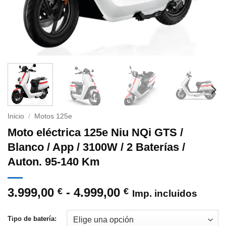
Inicio
/
Motos 125e
Moto eléctrica 125e Niu NQi GTS /
Blanco / App / 3100W / 2 Baterías /
Auton. 95-140 Km
Rango
3.999,00
-
4.999,00
€
€
Imp. incluidos
de
precios:
Tipo de batería: