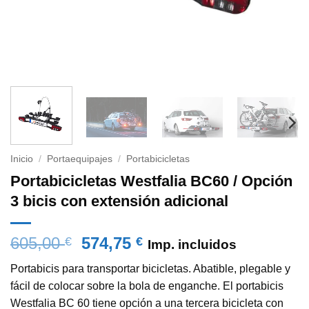
Inicio
/
Portaequipajes
/
Portabicicletas
Portabicicletas Westfalia BC60 / Opción
3 bicis con extensión adicional
El
El
605,00
574,75
€
€
Imp. incluidos
precio
precio
Portabicis para transportar bicicletas. Abatible, plegable y
original
actual
fácil de colocar sobre la bola de enganche. El portabicis
era:
es:
Westfalia BC 60 tiene opción a una tercera bicicleta con
605,00 €.
574,75 €.