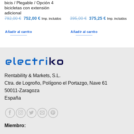
bicis / Plegable / Opción 4
bicicletas con extensión
adicional
El
El
El
El
792,00
€
752,00
€
395,00
€
375,25
€
Imp. incluidos
Imp. incluidos
precio
precio
precio
precio
original
actual
original
actual
era:
es:
era:
es:
Añadir al carrito
Añadir al carrito
792,00 €.
752,00 €.
395,00 €.
375,25 €.
Rentability & Markets, S.L.
Ctra. de Logroño, Polígono el Portazgo, Nave 61
50011-Zaragoza
España
Miembro: