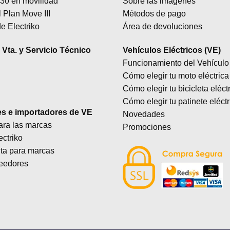
30 en movilidad
Sobre las imágenes
 Plan Move III
Métodos de pago
e Electriko
Área de devoluciones
Vta. y Servicio Técnico
Vehículos Eléctricos (VE)
Funcionamiento del Vehículo 
Cómo elegir tu moto eléctrica
Cómo elegir tu bicicleta eléct
Cómo elegir tu patinete eléctr
es e importadores de VE
Novedades
ara las marcas
Promociones
ectriko
lta para marcas
eedores