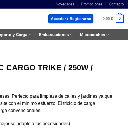
Novedades
Promociones
Contacto
0
Acceder / Registrarse
0,00
€
eparto y Carga
Embarcaciones
Microcoches
NIC CARGO TRIKE / 250W /
sas. Perfecto para limpieza de calles y jardines ya que
ite con el minimo esfuerzo. El triciclo de carga
arga convencionales.
mejor se adapte a tus necesidades)