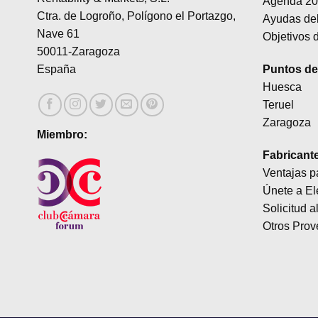
Agenda 20
Ctra. de Logroño, Polígono el Portazgo,
Ayudas del
Nave 61
Objetivos d
50011-Zaragoza
Puntos de 
España
Huesca
Teruel
Zaragoza
Miembro:
Fabricant
Ventajas p
Únete a El
Solicitud a
Otros Prov