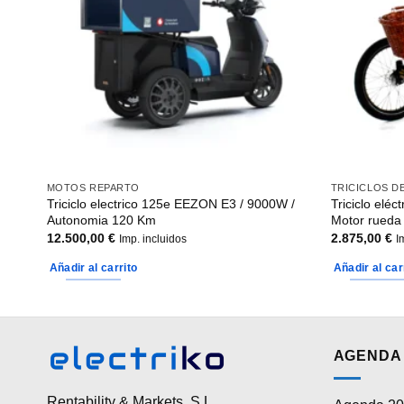
MOTOS REPARTO
TRICICLOS D
/
Triciclo electrico 125e EEZON E3 / 9000W /
Triciclo elé
Autonomia 120 Km
Motor rueda 
12.500,00
€
2.875,00
€
Imp. incluidos
I
Añadir al carrito
Añadir al car
AGENDA 
Rentability & Markets, S.L.