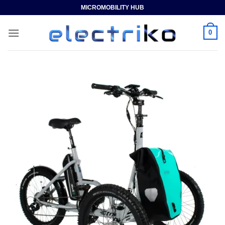
Saltar
MICROMOBILITY HUB
al
contenido
0