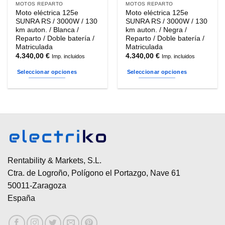
MOTOS REPARTO
MOTOS REPARTO
Moto eléctrica 125e
Moto eléctrica 125e
SUNRA RS / 3000W / 130
SUNRA RS / 3000W / 130
km auton. / Blanca /
km auton. / Negra /
Reparto / Doble batería /
Reparto / Doble batería /
Matriculada
Matriculada
4.340,00
€
4.340,00
€
Imp. incluidos
Imp. incluidos
Seleccionar opciones
Seleccionar opciones
Este
Este
producto
producto
tiene
tiene
múltiples
múltiples
variantes.
variantes.
Las
Las
opciones
opciones
se
se
Rentability & Markets, S.L.
pueden
pueden
Ctra. de Logroño, Polígono el Portazgo, Nave 61
elegir
elegir
50011-Zaragoza
en
en
España
la
la
página
página
de
de