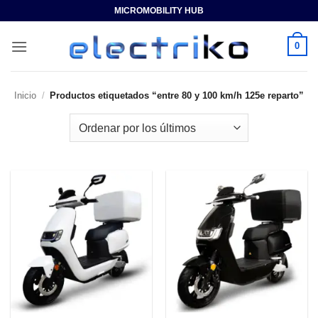
Saltar
MICROMOBILITY HUB
al
contenido
0
Inicio
/
Productos etiquetados “entre 80 y 100 km/h 125e reparto”