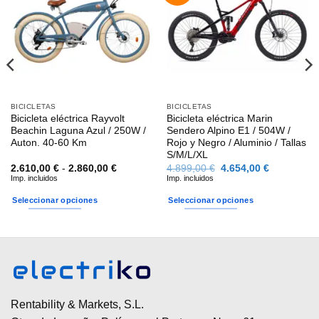
BICICLETAS
BICICLETAS
Bicicleta eléctrica Rayvolt
Bicicleta eléctrica Marin
Beachin Laguna Azul / 250W /
Sendero Alpino E1 / 504W /
Auton. 40-60 Km
Rojo y Negro / Aluminio / Tallas
S/M/L/XL
Rango
El
El
2.610,00
€
-
2.860,00
€
4.899,00
€
4.654,00
€
de
precio
precio
Imp. incluidos
Imp. incluidos
precios:
original
actual
desde
era:
es:
Seleccionar opciones
Seleccionar opciones
€.
2.610,00 €
4.899,00 €.
4.654,00 €
hasta
Este
Este
2.860,00 €
producto
producto
tiene
tiene
múltiples
múltiples
variantes.
variantes.
Las
Las
Rentability & Markets, S.L.
opciones
opciones