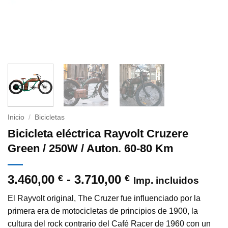
Inicio
/
Bicicletas
Bicicleta eléctrica Rayvolt Cruzere
Green / 250W / Auton. 60-80 Km
Rango
3.460,00
-
3.710,00
€
€
Imp. incluidos
de
El Rayvolt original, The Cruzer fue influenciado por la
precios:
primera era de motocicletas de principios de 1900, la
desde
cultura del rock contrario del Café Racer de 1960 con un
3.460,00 €