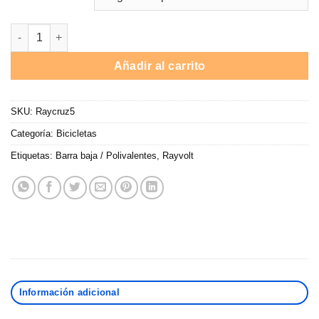
Bicicleta eléctrica Rayvolt Cruzere Green / 250W / Auton. 60-80
Añadir al carrito
SKU:
Raycruz5
Categoría:
Bicicletas
Etiquetas:
Barra baja / Polivalentes
,
Rayvolt
Información adicional