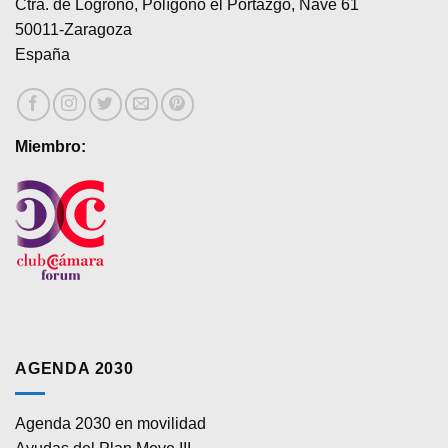
se
se
Ctra. de Logroño, Polígono el Portazgo, Nave 61
pueden
pueden
50011-Zaragoza
elegir
elegir
España
en
en
la
la
página
página
de
de
Miembro:
producto
producto
AGENDA 2030
Agenda 2030 en movilidad