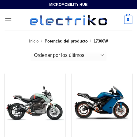
Saltar
MICROMOBILITY HUB
al
contenido
0
Inicio
/
Potencia: del producto
/
17300W