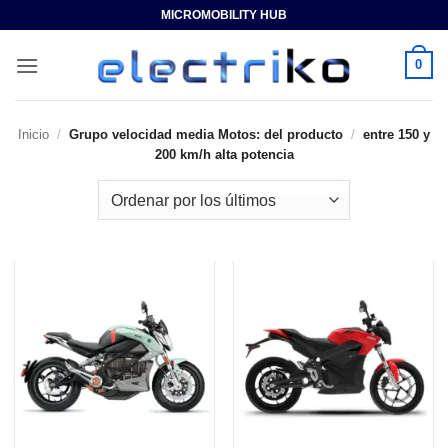
Saltar
MICROMOBILITY HUB
al
contenido
0
Inicio
/
Grupo velocidad media Motos: del producto
/
entre 150 y
200 km/h alta potencia