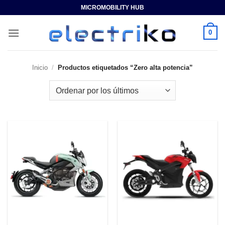
Saltar
MICROMOBILITY HUB
al
contenido
0
Inicio
/
Productos etiquetados “Zero alta potencia”