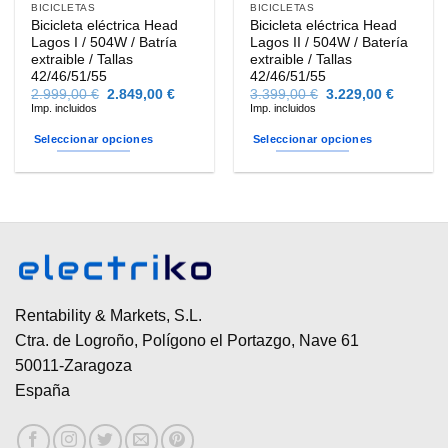
BICICLETAS
BICICLETAS
Bicicleta eléctrica Head
Bicicleta eléctrica Head
Lagos I / 504W / Batría
Lagos II / 504W / Batería
extraible / Tallas
extraible / Tallas
42/46/51/55
42/46/51/55
El
El
El
El
2.999,00
€
2.849,00
€
3.399,00
€
3.229,00
€
precio
precio
precio
precio
Imp. incluidos
Imp. incluidos
original
actual
original
actual
era:
es:
era:
es:
Seleccionar opciones
Seleccionar opciones
2.999,00 €.
2.849,00 €.
3.399,00 €.
3.229,00
Este
Este
producto
producto
tiene
tiene
múltiples
múltiples
variantes.
variantes.
Las
Las
opciones
opciones
se
se
Rentability & Markets, S.L.
pueden
pueden
Ctra. de Logroño, Polígono el Portazgo, Nave 61
elegir
elegir
50011-Zaragoza
en
en
España
la
la
página
página
de
de