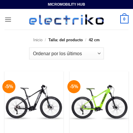
Saltar
MICROMOBILITY HUB
al
contenido
0
Inicio
/
Talla: del producto
/
42 cm
-5%
-5%