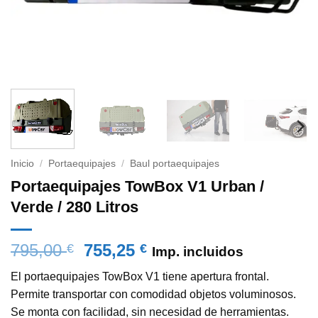
Inicio
/
Portaequipajes
/
Baul portaequipajes
Portaequipajes TowBox V1 Urban /
Verde / 280 Litros
El
El
795,00
755,25
€
€
Imp. incluidos
precio
precio
El portaequipajes TowBox V1 tiene apertura frontal.
original
actual
Permite transportar con comodidad objetos voluminosos.
era:
es:
Se monta con facilidad, sin necesidad de herramientas.
795,00 €.
755,25 €.