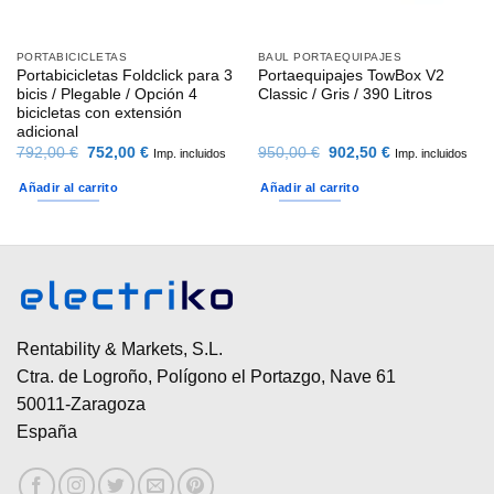
PORTABICICLETAS
BAUL PORTAEQUIPAJES
Portabicicletas Foldclick para 3
Portaequipajes TowBox V2
bicis / Plegable / Opción 4
Classic / Gris / 390 Litros
bicicletas con extensión
adicional
El
El
El
El
792,00
€
752,00
€
950,00
€
902,50
€
Imp. incluidos
Imp. incluidos
precio
precio
precio
precio
original
actual
original
actual
Añadir al carrito
Añadir al carrito
era:
es:
era:
es:
792,00 €.
752,00 €.
950,00 €.
902,50 €.
Rentability & Markets, S.L.
Ctra. de Logroño, Polígono el Portazgo, Nave 61
50011-Zaragoza
España