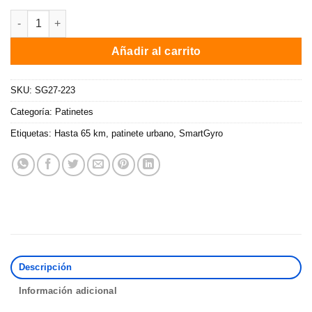
Patinete eléctrico SmartGyro Rockway PRO V2.0 / 800W / Autono
Añadir al carrito
SKU:
SG27-223
Categoría:
Patinetes
Etiquetas:
Hasta 65 km
,
patinete urbano
,
SmartGyro
Descripción
Información adicional