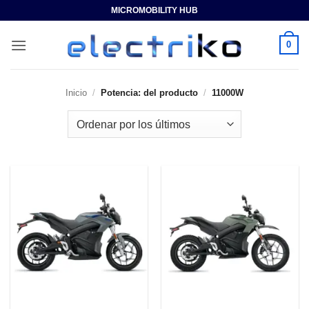
Saltar
MICROMOBILITY HUB
al
contenido
0
Inicio
/
Potencia: del producto
/
11000W