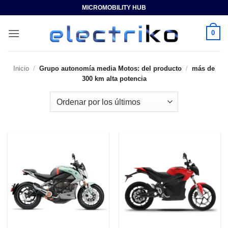
Saltar
MICROMOBILITY HUB
al
contenido
0
Inicio
/
Grupo autonomía media Motos: del producto
/
más de
300 km alta potencia