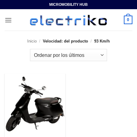
Saltar
MICROMOBILITY HUB
al
contenido
0
Inicio
/
Velocidad: del producto
/
93 Km/h