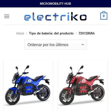
Saltar
MICROMOBILITY HUB
al
contenido
0
Inicio
/
Tipo de batería: del producto
/
72V/100Ah