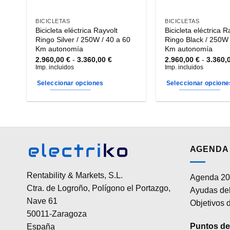
BICICLETAS
BICICLETAS
Bicicleta eléctrica Rayvolt
Bicicleta eléctrica R
Ringo Silver / 250W / 40 a 60
Ringo Black / 250W 
Km autonomía
Km autonomía
Rango
2.960,00
€
-
3.360,00
€
2.960,00
€
-
3.360,
de
Imp. incluidos
Imp. incluidos
precios:
desde
Seleccionar opciones
Seleccionar opcione
2.960,00 €
hasta
Este
Este
3.360,00 €
producto
producto
tiene
tiene
múltiples
múltiples
variantes.
variantes.
AGENDA 
Las
Las
opciones
opciones
Rentability & Markets, S.L.
Agenda 20
se
se
Ctra. de Logroño, Polígono el Portazgo,
Ayudas del
pueden
pueden
Nave 61
elegir
elegir
Objetivos d
50011-Zaragoza
en
en
la
la
Puntos de 
España