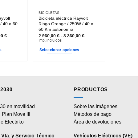
BICICLETAS
ayvolt
Bicicleta eléctrica Rayvolt
/ 40 a 60
Ringo Orange / 250W / 40 a
60 Km autonomía
Rango
Rango
00
€
2.960,00
€
-
3.360,00
€
de
de
Imp. incluidos
precios:
precios:
desde
desde
s
Seleccionar opciones
2.960,00 €
2.960,00 €
hasta
hasta
Este
3.360,00 €
3.360,00 €
producto
tiene
múltiples
variantes.
2030
PRODUCTOS
Las
opciones
30 en movilidad
Sobre las imágenes
se
 Plan Move III
Métodos de pago
pueden
elegir
e Electriko
Área de devoluciones
en
la
Vta. y Servicio Técnico
Vehículos Eléctricos (VE)