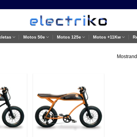
cletas
Motos 50e
Motos 125e
Motos +11Kw
R
Mostrando