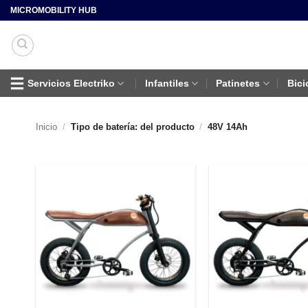
Saltar
MICROMOBILITY HUB
al
contenido
Servicios Electriko
Infantiles
Patinetes
Bici
Inicio
/
Tipo de batería: del producto
/
48V 14Ah