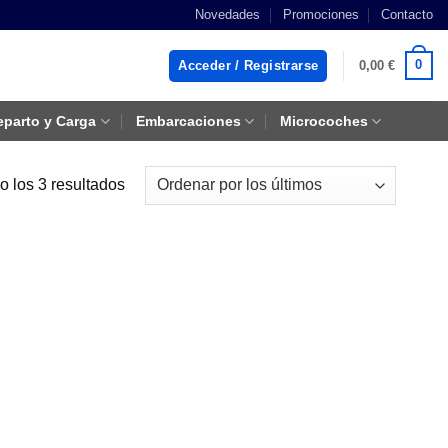
Novedades
Promociones
Contacto
0
Acceder / Registrarse
0,00
€
eparto y Carga
Embarcaciones
Microcoches
Ordenado
 los 3 resultados
por
los
últimos