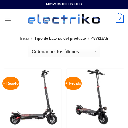
Saltar
MICROMOBILITY HUB
al
contenido
0
Inicio
/
Tipo de batería: del producto
/
48V/13Ah
+ Regalo
+ Regalo