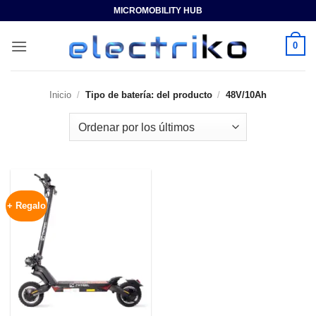
Saltar
MICROMOBILITY HUB
al
contenido
0
Inicio
/
Tipo de batería: del producto
/
48V/10Ah
+ Regalo