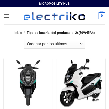
Saltar
MICROMOBILITY HUB
al
contenido
0
Inicio
/
Tipo de batería: del producto
/
2x(60V/45Ah)