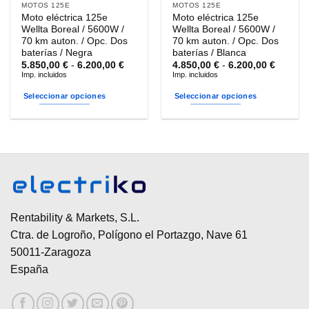
MOTOS 125E
MOTOS 125E
Moto eléctrica 125e
Moto eléctrica 125e
Wellta Boreal / 5600W /
Wellta Boreal / 5600W /
70 km auton. / Opc. Dos
70 km auton. / Opc. Dos
baterías / Negra
baterías / Blanca
Rango
Rango
5.850,00
€
-
6.200,00
€
4.850,00
€
-
6.200,00
€
de
de
Imp. incluidos
Imp. incluidos
precios:
precios
desde
desde
Seleccionar opciones
Seleccionar opciones
5.850,00 €
4.850,0
hasta
hasta
Este
Este
6.200,00 €
6.200,0
producto
producto
tiene
tiene
múltiples
múltiples
variantes.
variantes.
Las
Las
opciones
opciones
se
se
Rentability & Markets, S.L.
pueden
pueden
Ctra. de Logroño, Polígono el Portazgo, Nave 61
elegir
elegir
50011-Zaragoza
en
en
España
la
la
página
página
de
de