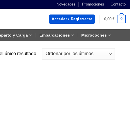
Novedades
Promociones
Contacto
0
Acceder / Registrarse
0,00
€
eparto y Carga
Embarcaciones
Microcoches
el único resultado