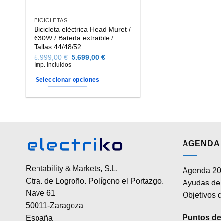
BICICLETAS
Bicicleta eléctrica Head Muret /
630W / Batería extraible /
Tallas 44/48/52
El
El
5.999,00
€
5.699,00
€
precio
precio
Imp. incluidos
original
actual
era:
es:
Seleccionar opciones
5.999,00 €.
5.699,00 €.
Este
producto
tiene
múltiples
variantes.
AGENDA 
Las
opciones
Rentability & Markets, S.L.
Agenda 20
se
Ctra. de Logroño, Polígono el Portazgo,
Ayudas del
pueden
Nave 61
elegir
Objetivos d
50011-Zaragoza
en
la
Puntos de 
España