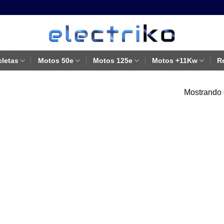
cletas
Motos 50e
Motos 125e
Motos +11Kw
R
Mostrando 