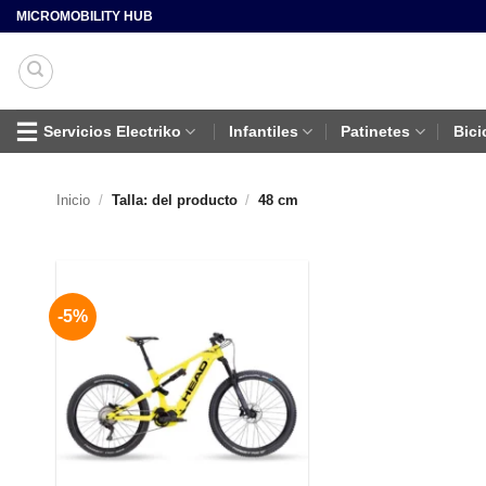
Saltar
MICROMOBILITY HUB
al
contenido
Servicios Electriko
Infantiles
Patinetes
Bici
Inicio
/
Talla: del producto
/
48 cm
-5%