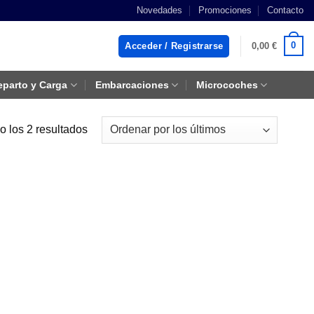
Novedades
Promociones
Contacto
0
Acceder / Registrarse
0,00
€
eparto y Carga
Embarcaciones
Microcoches
Ordenado
 los 2 resultados
por
los
últimos