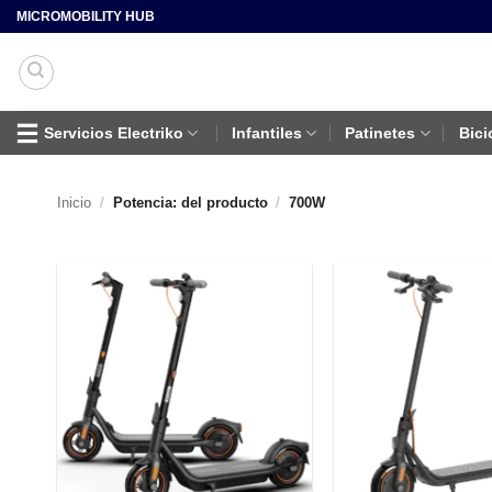
Saltar
MICROMOBILITY HUB
al
contenido
Servicios Electriko
Infantiles
Patinetes
Bici
Inicio
/
Potencia: del producto
/
700W