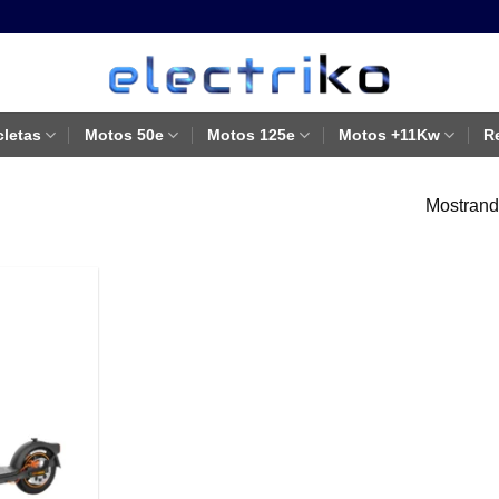
cletas
Motos 50e
Motos 125e
Motos +11Kw
R
Mostrando