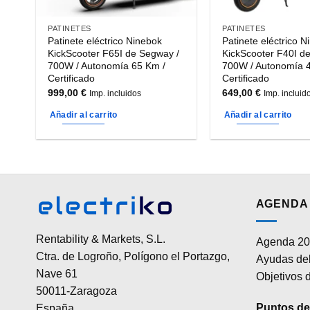
PATINETES
PATINETES
Patinete eléctrico Ninebok
Patinete eléctrico N
KickScooter F65I de Segway /
KickScooter F40I d
700W / Autonomía 65 Km /
700W / Autonomía 
Certificado
Certificado
999,00
€
649,00
€
Imp. incluidos
Imp. incluid
Añadir al carrito
Añadir al carrito
AGENDA 
Rentability & Markets, S.L.
Agenda 20
Ctra. de Logroño, Polígono el Portazgo,
Ayudas del
Nave 61
Objetivos d
50011-Zaragoza
Puntos de 
España