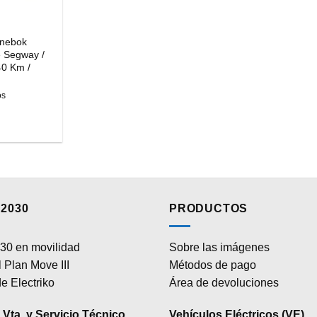
inebok
e Segway /
40 Km /
os
2030
PRODUCTOS
30 en movilidad
Sobre las imágenes
 Plan Move III
Métodos de pago
e Electriko
Área de devoluciones
Vta. y Servicio Técnico
Vehículos Eléctricos (VE)