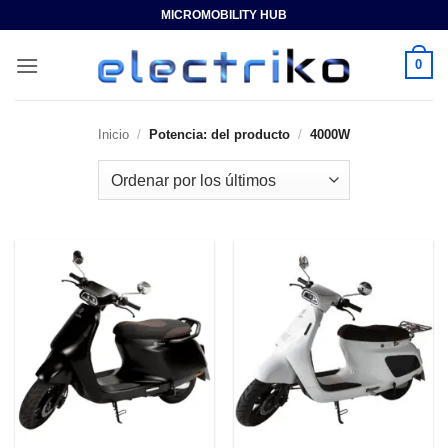
Saltar
MICROMOBILITY HUB
al
contenido
0
Inicio
/
Potencia: del producto
/
4000W