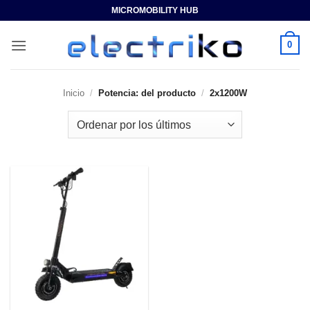
Saltar
MICROMOBILITY HUB
al
contenido
0
Inicio
/
Potencia: del producto
/
2x1200W