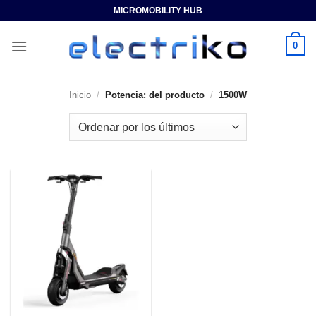
Saltar
MICROMOBILITY HUB
al
contenido
0
Inicio
/
Potencia: del producto
/
1500W