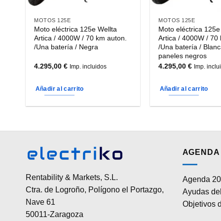
MOTOS 125E
MOTOS 125E
Moto eléctrica 125e Wellta
Moto eléctrica 125e
Artica / 4000W / 70 km auton.
Artica / 4000W / 70
/Una batería / Negra
/Una batería / Blanc
paneles negros
4.295,00
€
4.295,00
€
Imp. incluidos
Imp. inclu
Añadir al carrito
Añadir al carrito
AGENDA 
Rentability & Markets, S.L.
Agenda 20
Ctra. de Logroño, Polígono el Portazgo,
Ayudas del
Nave 61
Objetivos d
50011-Zaragoza