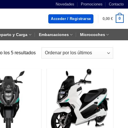
Novedades
Promociones
Contacto
0
Acceder / Registrarse
0,00
€
eparto y Carga
Embarcaciones
Microcoches
Ordenado
 los 5 resultados
por
los
últimos