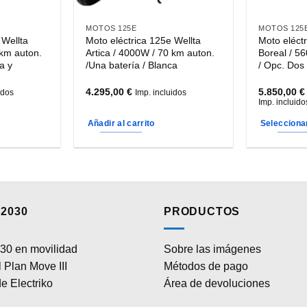
MOTOS 125E
MOTOS 125
 Wellta
Moto eléctrica 125e Wellta
Moto eléct
 km auton.
Artica / 4000W / 70 km auton.
Boreal / 5
a y
/Una batería / Blanca
/ Opc. Dos 
4.295,00
€
5.850,00
€
idos
Imp. incluidos
Imp. incluido
Añadir al carrito
Selecciona
Este
producto
tiene
múltiples
variantes.
2030
PRODUCTOS
Las
opciones
30 en movilidad
Sobre las imágenes
se
 Plan Move III
Métodos de pago
pueden
elegir
e Electriko
Área de devoluciones
en