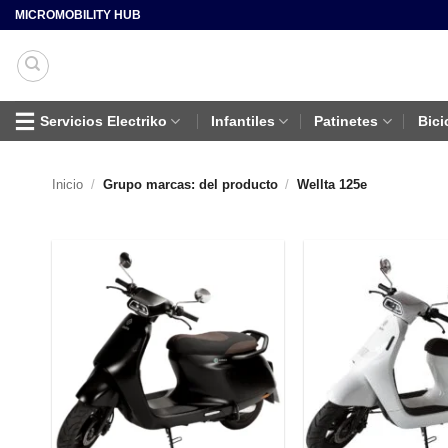
Saltar
MICROMOBILITY HUB
al
contenido
Servicios Electriko
Infantiles
Patinetes
Bici
Inicio
/
Grupo marcas: del producto
/
Wellta 125e