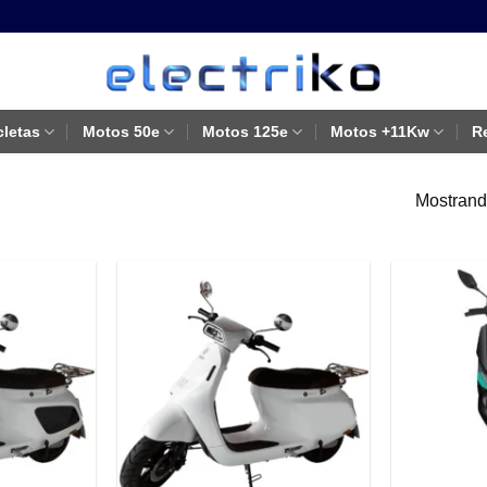
cletas
Motos 50e
Motos 125e
Motos +11Kw
R
Mostrando