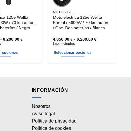
E
MOTOS 125E
rica 125e Wellta
Moto eléctrica 125e Wellta
600W / 70 km auton.
Boreal / 5600W / 70 km auton.
baterías / Negra
/ Opc. Dos baterías / Blanca
Rango
Rango
-
6.200,00
€
4.850,00
€
-
6.200,00
€
de
de
s
Imp. incluidos
precios:
precios:
desde
desde
r opciones
Seleccionar opciones
5.850,00 €
4.850,00 €
hasta
hasta
Este
6.200,00 €
6.200,00 €
producto
tiene
múltiples
variantes.
INFORMACÍÓN
Las
opciones
Nosotros
se
Aviso legal
pueden
elegir
Política de privacidad
en
Política de cookies