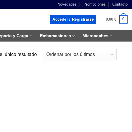
Novedades
Promociones
Contacto
0
Acceder / Registrarse
0,00
€
eparto y Carga
Embarcaciones
Microcoches
el único resultado