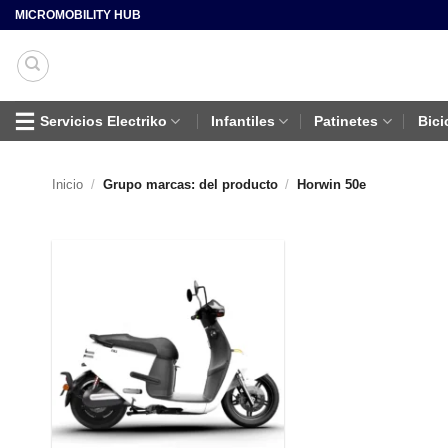
Saltar
MICROMOBILITY HUB
al
contenido
Servicios Electriko
Infantiles
Patinetes
Bici
Inicio
/
Grupo marcas: del producto
/
Horwin 50e