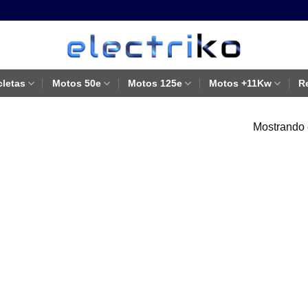
cletas
Motos 50e
Motos 125e
Motos +11Kw
R
Mostrando 