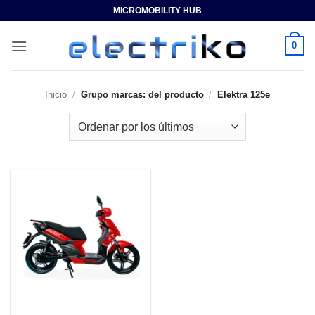
Saltar
MICROMOBILITY HUB
al
contenido
0
Inicio
/
Grupo marcas: del producto
/
Elektra 125e