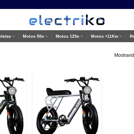
cletas
Motos 50e
Motos 125e
Motos +11Kw
R
Mostrando