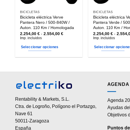
BICICLETAS
BICICLETAS
Bicicleta eléctrica Verve
Bicicleta eléctrica V
Pantera Nero / 500-840W /
Pantera Verde / 50
Auton. 110 Km / Homologada
Auton. 110 Km / H
Rango
2.254,00
€
-
2.554,00
€
2.254,00
€
-
2.554,
de
Imp. incluidos
Imp. incluidos
precios:
desde
Seleccionar opciones
Seleccionar opcione
2.254,00 €
hasta
Este
Este
2.554,00 €
producto
producto
tiene
tiene
múltiples
múltiples
variantes.
variantes.
AGENDA 
Las
Las
opciones
opciones
Rentability & Markets, S.L.
Agenda 20
se
se
Ctra. de Logroño, Polígono el Portazgo,
Ayudas del
pueden
pueden
Nave 61
elegir
elegir
Objetivos d
50011-Zaragoza
en
en
la
la
Puntos de 
España