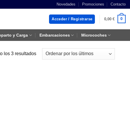
Novedades
Promociones
Contacto
0
Acceder / Registrarse
0,00
€
eparto y Carga
Embarcaciones
Microcoches
Ordenado
 los 3 resultados
por
los
últimos