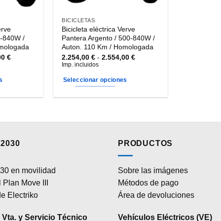
BICICLETAS
erve
Bicicleta eléctrica Verve
0-840W /
Pantera Argento / 500-840W /
omologada
Auton. 110 Km / Homologada
Rango
Rango
00
€
2.254,00
€
-
2.554,00
€
de
de
Imp. incluidos
precios:
precios:
desde
desde
s
Seleccionar opciones
2.254,00 €
2.254,00 €
hasta
hasta
Este
2.554,00 €
2.554,00 €
producto
tiene
múltiples
variantes.
2030
PRODUCTOS
Las
opciones
30 en movilidad
Sobre las imágenes
se
 Plan Move III
Métodos de pago
pueden
elegir
e Electriko
Área de devoluciones
en
la
Vta. y Servicio Técnico
Vehículos Eléctricos (VE)