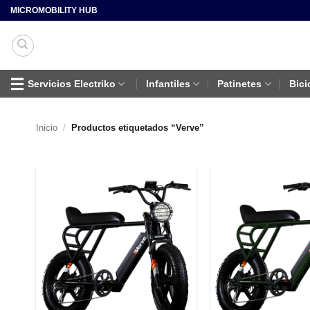
Saltar
MICROMOBILITY HUB
al
contenido
Servicios Electriko
Infantiles
Patinetes
Bici
Inicio
/
Productos etiquetados “Verve”