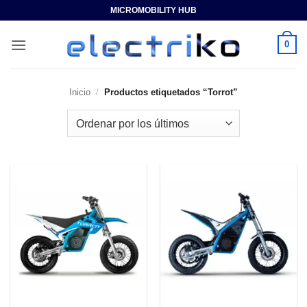
Saltar
MICROMOBILITY HUB
al
contenido
0
Inicio
/
Productos etiquetados “Torrot”