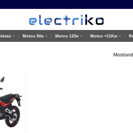
cletas
Motos 50e
Motos 125e
Motos +11Kw
R
Mostrando