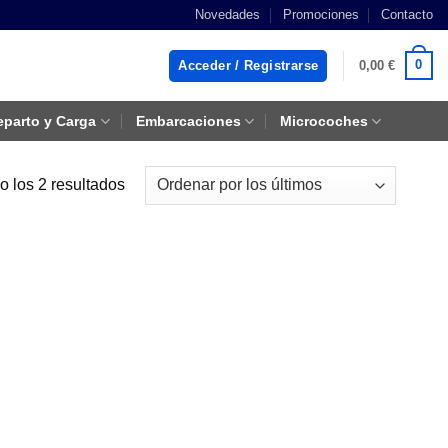
Novedades
Promociones
Contacto
0
Acceder / Registrarse
0,00
€
eparto y Carga
Embarcaciones
Microcoches
Ordenado
 los 2 resultados
por
los
últimos