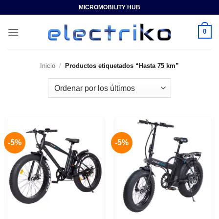
Saltar
MICROMOBILITY HUB
al
contenido
0
Inicio
/
Productos etiquetados “Hasta 75 km”
-5%
-5%