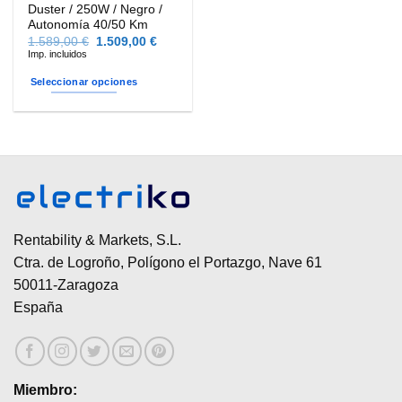
producto
producto
Duster / 250W / Negro /
Autonomía 40/50 Km
El
El
1.589,00
€
1.509,00
€
precio
precio
Imp. incluidos
original
actual
era:
es:
Seleccionar opciones
1.589,00 €.
1.509,00 €.
Este
producto
tiene
múltiples
variantes.
Las
opciones
se
Rentability & Markets, S.L.
pueden
Ctra. de Logroño, Polígono el Portazgo, Nave 61
elegir
50011-Zaragoza
en
España
la
página
de
producto
Miembro: