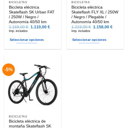
BICICLETAS
BICICLETAS
Biccleta eléctrica
Bicicleta eléctrica
Skateflash SK Urban FAT
Skateflash FLY XL / 250W
/ 250W / Negro /
/ Negro / Plegable /
Autonomía 40/50 km
Autonomía 40/50 km
El
El
El
El
1.169,00
€
1.110,00
€
1.219,00
€
1.158,00
€
precio
precio
precio
precio
Imp. incluidos
Imp. incluidos
original
actual
original
actual
era:
es:
era:
es:
Seleccionar opciones
Seleccionar opciones
1.169,00 €.
1.110,00 €.
1.219,00 €.
1.158,00
Este
Este
producto
producto
tiene
tiene
múltiples
múltiples
-5%
variantes.
variantes.
Las
Las
opciones
opciones
se
se
pueden
pueden
elegir
elegir
en
en
la
la
BICICLETAS
página
página
Bicicleta eléctrica de
de
de
montaña Skateflash SK